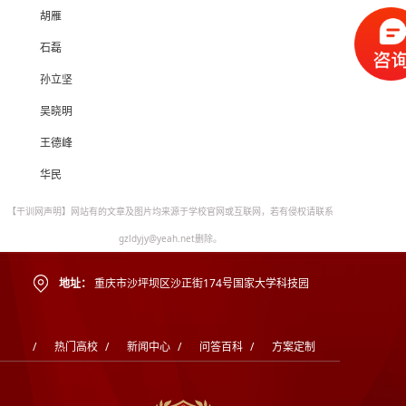
胡雁
石磊
孙立坚
吴晓明
王德峰
华民
【干训网声明】网站有的文章及图片均来源于学校官网或互联网，若有侵权请联系
gzldyjy@yeah.net删除。
地址：
重庆市沙坪坝区沙正街174号国家大学科技园
/
热门高校
/
新闻中心
/
问答百科
/
方案定制