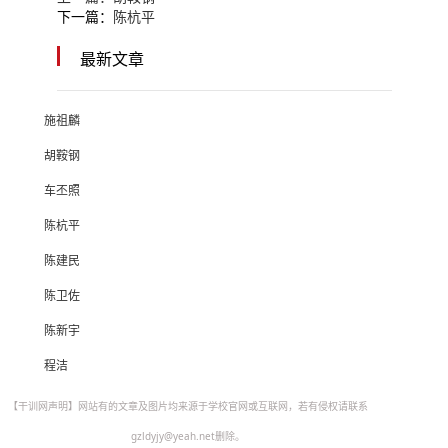
下一篇：
陈杭平
最新文章
施祖麟
胡鞍钢
车丕照
陈杭平
陈建民
陈卫佐
陈新宇
程洁
【干训网声明】网站有的文章及图片均来源于学校官网或互联网，若有侵权请联系
gzldyjy@yeah.net删除。