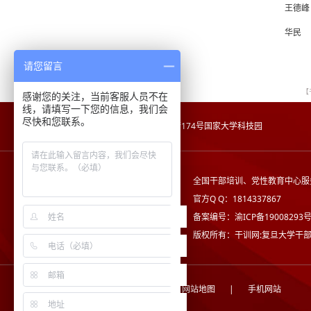
王德峰
华民
请您留言
【
感谢您的关注，当前客服人员不在
线，请填写一下您的信息，我们会
尽快和您联系。
地址：
重庆市沙坪坝区沙正街174号国家大学科技园
全国干部培训、党性教育中心服
官方Q Q：1814337867
备案编号：渝ICP备19008293号
版权所有：干训网:复旦大学干
关于我们
|
法律责任
|
网站地图
|
手机网站