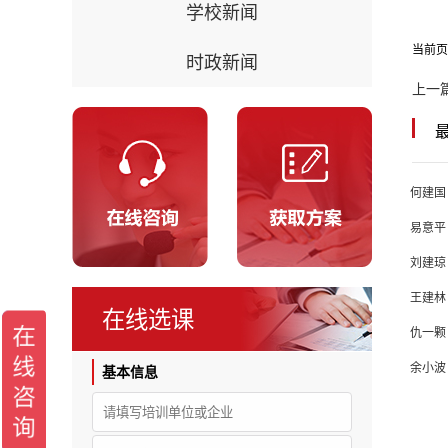
学校新闻
当前页
时政新闻
上一
何建国
易意平
刘建琼
王建林
在线选课
仇一颗
余小波
基本信息