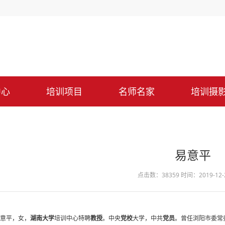
中心
培训项目
名师名家
培训摄
易意平
点击数：38359
时间：2019-12-2
平，女，
湖南大学
培训中心特聘
教授
。中央
党校
大学，中共
党员
。曾任浏阳市委常