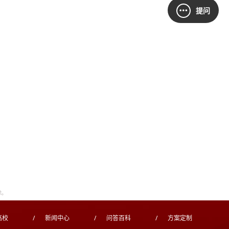
提问
除。
高校
/
新闻中心
/
问答百科
/
方案定制