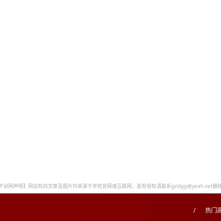
干训网声明】网站有的文章及图片均来源于学校官网或互联网，若有侵权请联系gzldyjy@yeah.net删
/
热门