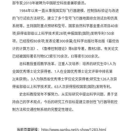
部专家;2010年被聘为中国航空科技委兼职委员。
1984年以来一直从事我国实际飞行器建模、控制指标验证与改进
的飞行试验方法研究，建立了多个型号飞行器地面综合测试台和仿真
系统等，主持国防重点预研和型号、国家自然科学基金重点项目40余
项;获得省部级以上科学技术奖28项;申报国家(国防)发明专利150余
项，已经授权80余项;发表论著300余篇;在科学出版社等出版《最优估
计的计算方法》、《鲁棒控制理论》等6部专著，教材2部。有关论文
已经被国际著名刊物SCI索引70余次、EI等索引300余次。
忠科教授重视教学改革、注重人次培养：培养的研究生中1人为
全国优秀博士论文获得者、1人在全国优秀博士论文评审中排名第
2(未获得)，3人为陕西省优秀博士学位论文获得者;研究生126人次获
得省部级以上科学技术奖，63人次获得授权国家(国防)发明专利。
史忠科教授常年不懈努力、从实际研究中提出科学问题、勇于坚
持自己的学术观点，今后的研究工作目标是建立原创性飞行器导航控
制方法和交通控制系统的完整定性理论。
当前页面链接：
http://www.ganbu.net/s-show/1283.html