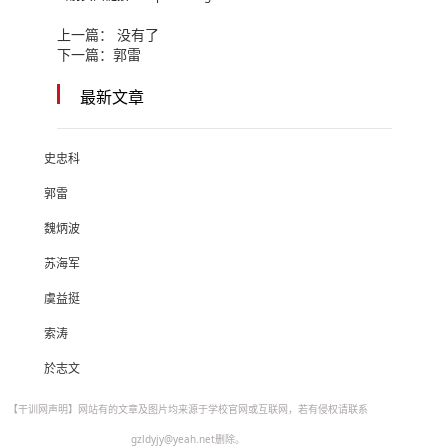
上一篇： 没有了
下一篇：
郭雷
最新文章
史忠科
郭雷
魏炳波
苏海军
虞益挺
索涛
於志文
【干训网声明】网站有的文章及图片均来源于学校官网或互联网，若有侵权请联系
gzldyjy@yeah.net删除。