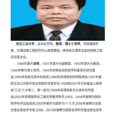
西北工业大学
，自动化学院，
教授
、
博士
生
导师
，学校翱翔学
者、交通运输工程研究中心首席教授，陕西省交通安全监控网络工程
实验室主任。
1988年晋升
讲师
，1991年晋升为副教授，1993年晋升为教授，
1996年聘为博士导师。1993年获得自动控制学科霍英东研究基
金;1994年获航空青年科技奖;1996年获得国务院特殊津贴;1997年被
航空总公司授予突出贡献的专家称号;1998和2001年分别被选入陕西
省“三五”人才第二、第一层次;1999年获得国家杰出青年科学基
金;2002年获得国防科工委优秀教师称号;2003、2008年被聘为国务
院学科评议组成员;2005年被评为国防“511”人才;2006年被聘为全国
空管总体技术专家;2008，2010年被聘为国家自然科学基金委信息学