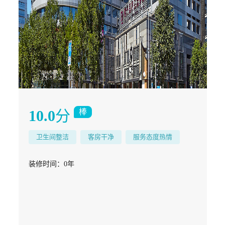
10.0
分
棒
卫生间整洁
客房干净
服务态度热情
装修时间：
0年