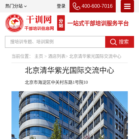
400-600-7016
热门分站
登录
一站式干部培训服务平台
首页
高校培训
搜索
培训基地
当前位置：
主页
>
酒店列表
>
北京清华紫光国际交流中心
名师名家
北京清华紫光国际交流中心
课程分类
北京市海淀区中关村东路1号院10
交通工具
酒店住宿
关于我们