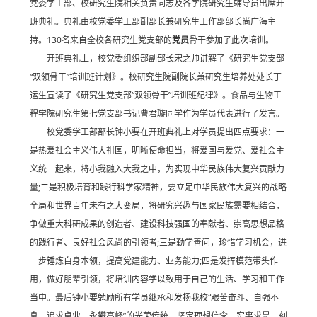
党委学工部、校研究生院相关负责同志及各学院研究生辅导员出席开
班典礼。典礼由校党委学工部副部长兼研究生工作部部长尚广海主
持。130名来自全校各研究生党支部的
党员
骨干参加了此次培训。
开班典礼上，校党委组织部副部长宋之帅讲解了《研究生党支部
“双领骨干”培训班计划》。校研究生院副院长兼研究生培养处处长丁
运生宣读了《研究生党支部“双领骨干”培训班纪律》。食品与生物工
程学院研究生第七党支部书记曹君璇同学作为学员代表进行了发言。
校党委学工部部长钟小要在开班典礼上对学员提出四点要求：一
是热爱社会主义伟大祖国，明晰使命担当，将爱国与爱党、爱社会主
义统一起来，将小我融入大我之中，为实现中华民族伟大复兴贡献力
量;二是积极培育和践行科学家精神，要立足中华民族伟大复兴的战略
全局和世界百年未有之大变局，将研究兴趣与国家民族需要相结合，
争做重大科研成果的创造者、建设科技强国的奉献者、崇高思想品格
的践行者、良好社会风尚的引领者;三是勤学善问，珍惜学习机会，进
一步锤炼自身本领，提高党建能力、业务能力;四是发挥模范带头作
用，做好朋辈引领，将培训内容学以致用于自己的生活、学习和工作
当中。最后钟小要勉励所有学员继承和发扬我校“艰苦奋斗、自强不
息、追求卓业、永攀高峰”的光荣传统，坚定理想信念、实事求是、刻