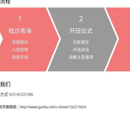
流程
1
2
抵达青海
开班仪式
安排接站
合影留念
入住宾馆
开班讲话
熟悉环境
讲解注意事项
我们
 023-65321586
前页面链接：
http://www.ganbu.net/s-show/15627.html