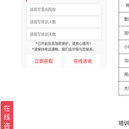
商
数
加
*已开启信息加密保护，请放心填写！
小
*请保持电话通畅，我们会尽快与您联系。
在线咨询
当
用
大
培训