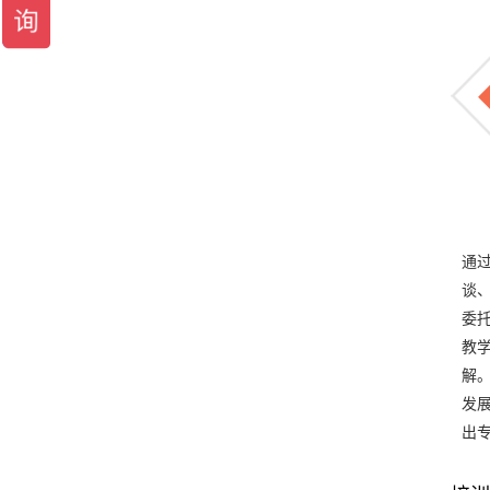
通
谈
委
教
解
发
出