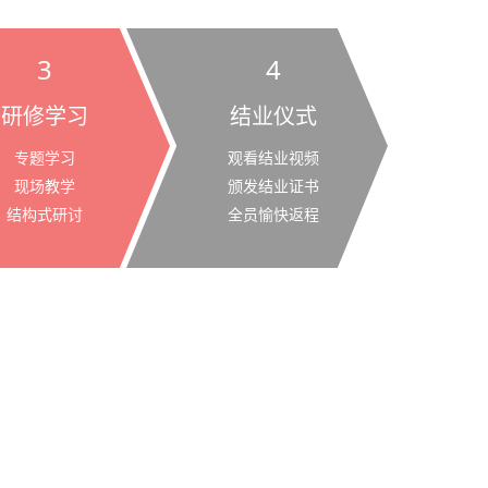
3
4
研修学习
结业仪式
专题学习
观看结业视频
现场教学
颁发结业证书
结构式研讨
全员愉快返程