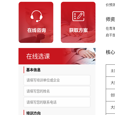
价预
师资
在青
启干
核心
在线选课
基本信息
主
大
创
大
培训方向