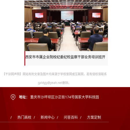
西安市市属企业院校纪委纪检监察干部业务培训班开
班
【干训网声明】网站有的文章及图片均来源于学校官网或互联网，若有侵权请联系
gzldyjy@yeah.net删除。
地址：
重庆市沙坪坝区沙正街174号国家大学科技园
/
热门高校
/
新闻中心
/
问答百科
/
方案定制