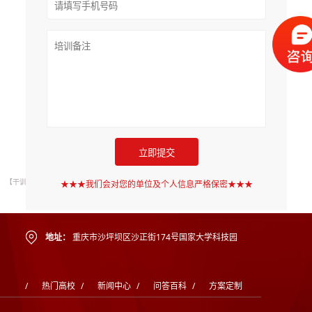
【干训网声明】网站有的文章及图片均来源于学校官网或互联网，若有侵权请联系
★★★我们会对您的单位及个人信息严格保密★★★
gzldyjy@yeah.net删除。
地址：
重庆市沙坪坝区沙正街174号国家大学科技园
/
热门高校
/
新闻中心
/
问答百科
/
方案定制