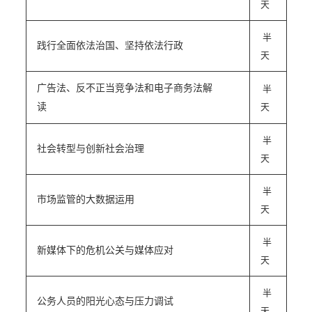
天
半
践行全面依法治国、坚持依法行政
天
半
广告法、反不正当竞争法和电子商务法解
天
读
半
社会转型与创新社会治理
天
半
市场监管的大数据运用
天
半
新媒体下的危机公关与媒体应对
天
半
公务人员的阳光心态与压力调试
天