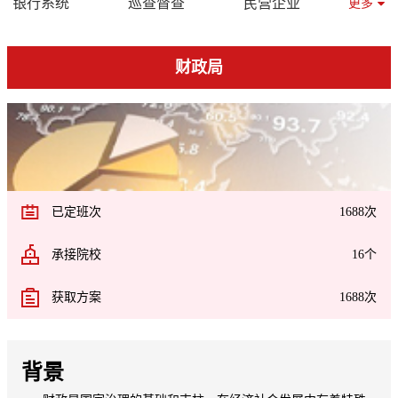
宣传系统
教育系统
商务系统
银行系统
应急管理
体育系统
水利系统
巡查督查
司法系统
医疗保障
审计系统
民营企业
更多
组工系统
统计系统
国资国企
检察系统
金融监管
工商联
民族宗教
财政系统
妇联系统
财政局
生态环境
文旅系统
工会系统
乡村振兴
大数据
残联系统
老干部局
发改系统
烟草系统
科学技术
共青团系统
工信系统
规资系统
已定班次
1688次
承接院校
16个
获取方案
1688次
背景