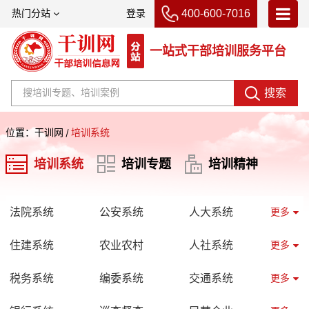
400-600-7016
热门分站
登录
一站式干部培训服务平台
首页
高校培训
搜索
培训基地
位置：
干训网
培训系统
名师名家
培训系统
培训专题
培训精神
课程分类
交通工具
法院系统
公安系统
人大系统
更多
酒店住宿
纪检监察
住建系统
政法委
农业农村
市场监管
人社系统
更多
关于我们
食药监
民政系统
税务系统
统战系统
卫健系统
编委系统
政协系统
城市管理
交通系统
更多