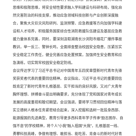
思维和极限思维，将安全韧性要求融入学科建设与科研布局，强化自
然灾害防治的科技支撑，推动应急领域科技创新与产业创新深度融
合，聚焦大灾巨灾风险研判、监测预警、应急救援等方向加强学科建
设和人才培养，积极服务国家综合性消防救援队伍建设及基层应急救
援力量体系完善，同时，要深刻汲取湖南长沙浏阳市烟花厂爆炸事故
教训，举一反三、警钟长鸣，全面排查整治校园安全隐患，压紧压实
安全稳定工作责任，健全完善应急处置预案，加强师生安全教育和应
急演练，切实筑牢校园安全稳定防线。
会议传达学习了习近平总书记对中国青年五四奖章暨新时代青年先锋
奖获奖者代表的重要回信精神。会议指出，习近平总书记的重要回信
既肯定了新时代青年扎根基层、实干担当的良好风貌，又对广大青年
胸怀理想、拼搏奋斗提出明确要求，充分体现了党和国家对青年成长
发展的高度重视和殷切期望。会议强调，要将学习贯彻回信精神与落
实立德树人根本任务紧密结合起来，深入挖掘和选树一批投身西部、
能源报国的先进典型，教育引导更多西科青年学子传承“励志图存、自
强不息”的学校精神，将个人“小我”融入祖国“大我”，扎根基层一线、
勇攀科技高峰，争做有理想、敢担当、能吃苦、肯奋斗的新时代好青