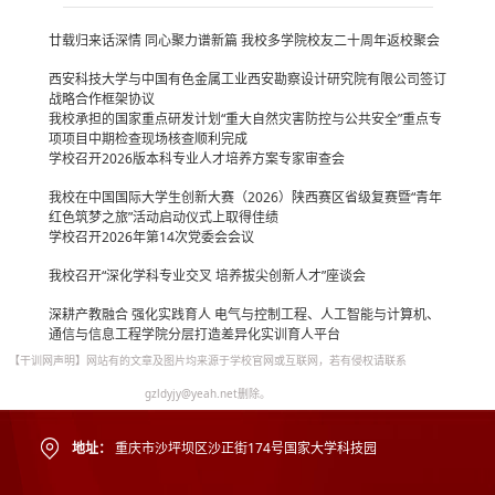
廿载归来话深情 同心聚力谱新篇 我校多学院校友二十周年返校聚会
西安科技大学与中国有色金属工业西安勘察设计研究院有限公司签订
战略合作框架协议
我校承担的国家重点研发计划“重大自然灾害防控与公共安全”重点专
项项目中期检查现场核查顺利完成
学校召开2026版本科专业人才培养方案专家审查会
我校在中国国际大学生创新大赛（2026）陕西赛区省级复赛暨“青年
红色筑梦之旅”活动启动仪式上取得佳绩
学校召开2026年第14次党委会会议
我校召开“深化学科专业交叉 培养拔尖创新人才”座谈会
深耕产教融合 强化实践育人 电气与控制工程、人工智能与计算机、
通信与信息工程学院分层打造差异化实训育人平台
【干训网声明】网站有的文章及图片均来源于学校官网或互联网，若有侵权请联系
gzldyjy@yeah.net删除。
地址：
重庆市沙坪坝区沙正街174号国家大学科技园