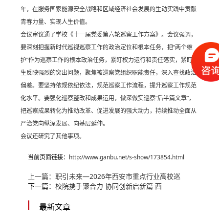
年，在服务国家能源安全战略和区域经济社会发展的生动实践中贡献
青春力量、实现人生价值。
会议审议通了学校《十一届党委第六轮巡察工作方案》。会议强调，
要深刻把握新时代巡视巡察工作的政治定位和根本任务，把“两个维
护”作为巡察工作的根本政治任务，紧盯权力运行和责任落实，紧盯师
生反映强烈的突出问题，聚焦被巡察党组织职能责任，深入查找政治
偏差。要坚持依规依纪依法，规范巡察工作流程，提升巡察工作规范
化水平。要强化巡察整改和成果运用，做深做实巡察“后半篇文章”，
把巡察成果转化为推动改革、促进发展的强大动力，持续推动全面从
严治党向纵深发展、向基层延伸。
会议还研究了其他事项。
当前页面链接：
http://www.ganbu.net/s-show/173854.html
上一篇：
职引未来—2026年西安市重点行业高校巡
下一篇：
校院携手聚合力 协同创新启新篇 西
最新文章