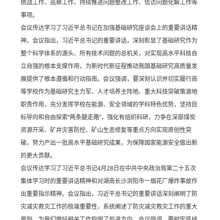
统战工作、巡察工作、持续推进问题整改工作、信访问题化解工作等
事项。
会议传达学习了习近平总书记在加强基础研究座谈会上的重要讲话精
神。会议指出，习近平总书记的重要讲话，深刻彰显了基础研究作为
整个科学体系的源头、所有技术问题的总机关，对实现高水平科技自
立自强的根本支撑作用，为新时代新征程推动我国基础研究高质量发
展提供了根本遵循和行动指南。会议强调，要深刻认识并切实履行高
等学校作为基础研究主力军、人才培养主阵地、重大科技突破策源地
职责作用，充分发挥学校在能源、安全领域的学科特色优势，坚持目
标导向和自由探索“两条腿走路”，强化有组织科研，力争在深部煤炭
资源开采、矿井灾害防控、矿山生态修复等重点方向实现原创性突
破，努力产出一批高水平基础研究成果，为保障国家能源安全做出新
的更大贡献。
会议传达学习了习近平总书记4月28日在中共中央政治局第二十五次
集体学习时的重要讲话精神和对湖南长沙浏阳市一烟花厂爆炸事故作
出重要指示精神。会议指出，习近平总书记的重要讲话深刻阐明了防
灾减灾救灾工作的极端重要性，系统阐述了防灾减灾救灾工作的重大
原则，为我们做好相关工作指明了前进方向。会议强调，要树牢底线