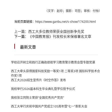
（文字：赵珍；摄影：司哲；审核：付怡）
当前页面链接：
https://www.ganbu.net/s-show/174200.html
上一篇：
西工大多位教师荣获全国创新争先奖
下一篇：
《中国教育报》刊发校长宋保维署名文章
最新文章
学校召开树立和践行正确政绩观学习教育警示教育会暨专题党课
西工大牵头获得国家科技奖励一等奖1项 二等奖3项 国际科学技术合
作奖1项
西工大2026招生宣传片《时空作答》发布
我校举行2026届本科生毕业典礼暨学位授予仪式
我校张立同院士荣获“全国优秀共产党员”
西工大举行庆祝中国共产党成立105周年暨“七一”表彰大会