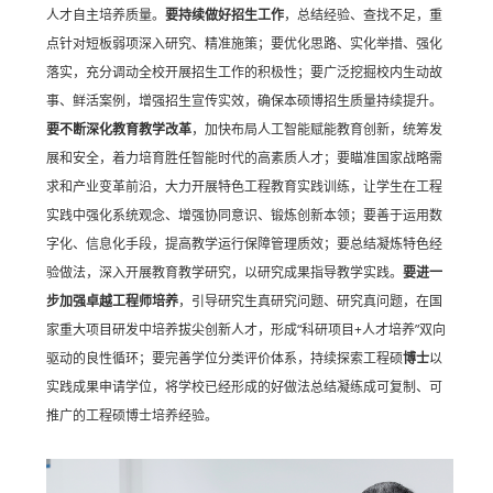
人才自主培养质量。
要持续做好招生工作
，总结经验、查找不足，重
点针对短板弱项深入研究、精准施策；要优化思路、实化举措、强化
落实，充分调动全校开展招生工作的积极性；要广泛挖掘校内生动故
事、鲜活案例，增强招生宣传实效，确保本硕博招生质量持续提升。
要
不断深化教育教学改革
，加快布局人工智能赋能教育创新，统筹发
展和安全，着力培育胜任智能时代的高素质人才；要瞄准国家战略需
求和产业变革前沿，大力开展特色工程教育实践训练，让学生在工程
实践中强化系统观念、增强协同意识、锻炼创新本领；要善于运用数
字化、信息化手段，提高教学运行保障管理质效；要总结凝炼特色经
验做法，
深入开展教育教学研究，以研究成果指导教学实践。
要进一
步加强卓越工程师培养
，引导研究生真研究问题、研究真问题，在国
家重大项目研发中培养拔尖创新人才，形成“科研项目+人才培养”双向
驱动的良性循环；要完善学位分类评价体系，持续探索工程硕
博士
以
实践成果申请学位，将学校已经形成的好做法总结凝练成可复制、可
推广的工程硕博士培养经验。