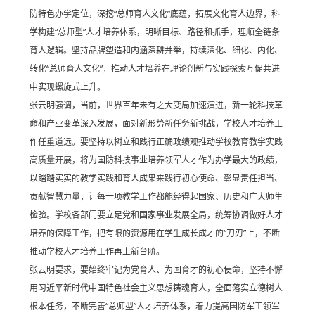
防特色办学定位，深挖“总师育人文化”底蕴，拓展文化育人边界，科
学构建“总师型”人才培养体系，明晰目标、路径和抓手，理顺全链条
育人逻辑。坚持品牌塑造和内涵深耕并举，持续深化、细化、内化、
转化“总师育人文化”，推动人才培养在理论创新与实践探索互促共进
中实现螺旋式上升。
张云明强调，当前，世界百年未有之大变局加速演进，新一轮科技革
命和产业变革深入发展，面对新形势新任务新挑战，学校人才培养工
作任重道远。要坚持以树立和践行正确政绩观推动学校教育教学实践
高质量开展，将为国防科技事业培养领军人才作为办学最大的政绩，
以踏踏实实的教学实践和育人成果来践行初心使命、彰显责任担当、
贡献智慧力量，让每一项教学工作都能经得起国家、历史和广大师生
检验。学校各部门要立足党和国家事业发展全局，统筹协调做好人才
培养的保障工作，把有限的资源用在学生成长成才的“刀刃”上，不断
推动学校人才培养工作再上新台阶。
张云明要求，要始终牢记为党育人、为国育才的初心使命，坚持不懈
用习近平新时代中国特色社会主义思想铸魂育人，全面落实立德树人
根本任务，不断完善“总师型”人才培养体系，着力提高国防军工领军