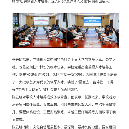
师型”拔尖创新人才培养，深入研究“总师育人文化”内涵提出要求。
张云明指出，立德树人是中国特色社会主义大学的立身之本、办学之
魂，也是必须扛牢抓实的根本任务。学校党委高度重视人才培养工
作，恪守“公诚勇毅”校训，弘扬“三实一新”校风，为国防科技事业培养
了一大批以总师为代表的领军人才，铸就了“愿意去、留得住、干得
好”的“西工大现象”，被社会誉为“总师摇篮”。
张云明对学校人才培养成效予以肯定。他表示，长期以来，学校着力
培养家国情怀深厚、追求卓越、引领未来的领军人才，在招生质量提
升、课程体系建设、工程实践训练、卓越工程师培养等方面取得了明
显成效。
张云明指出，文化自信是最基本、最深沉、最持久的力量。要立足国