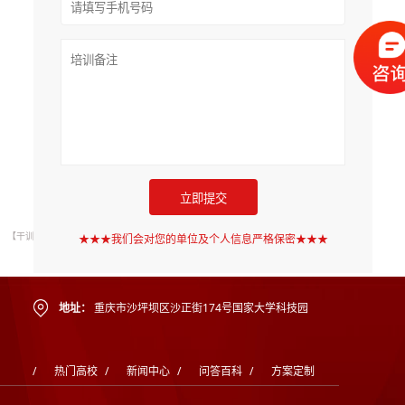
【干训网声明】网站有的文章及图片均来源于学校官网或互联网，若有侵权请联系
★★★我们会对您的单位及个人信息严格保密★★★
gzldyjy@yeah.net删除。
地址：
重庆市沙坪坝区沙正街174号国家大学科技园
/
热门高校
/
新闻中心
/
问答百科
/
方案定制