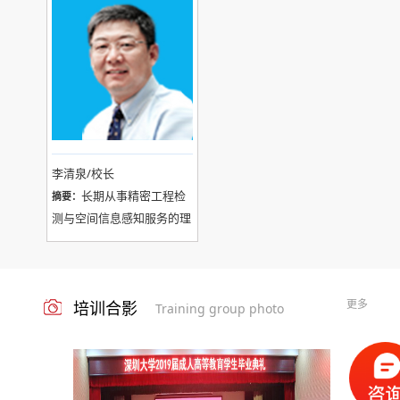
业于清华大学地震工程与防
(政治与意识形态安全)、武
护工程专业，获工学硕士学
装、群团、机关党委、校友
位。1990年7月毕业于清华
会工作
大学地震工程与防护工程专
业，获工学博士学位。
李清泉/校长
长期从事精密工程检
摘要：
测与空间信息感知服务的理
论研究与技术创新工作，在
高精度道路检测、复杂场景
环境感知与建模、城市时空
更多
培训合影
信息服务等领域做出了突出
Training group photo
贡献，开拓了测绘与地理信
息新方向。作为973首席科
学家、基金委创新团队成
员、教育部新世纪优秀人才