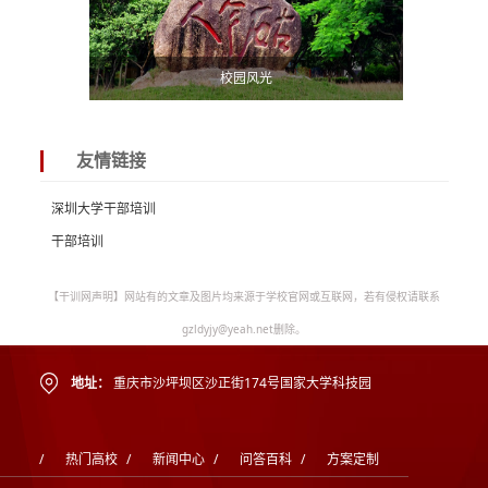
校园风光
友情链接
深圳大学干部培训
干部培训
【干训网声明】网站有的文章及图片均来源于学校官网或互联网，若有侵权请联系
gzldyjy@yeah.net删除。
地址：
重庆市沙坪坝区沙正街174号国家大学科技园
/
热门高校
/
新闻中心
/
问答百科
/
方案定制