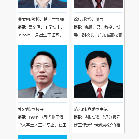
曹文明/教授、博士生导师
徐晨/教授，博导
曹文明，工学博士，
徐晨，男，教授，博
摘要：
摘要：
1965年11月出生于江苏，
导，副校长，广东省高校高
硕士、博士、博士后分别获
清视频智能分析与处理工程
得中国科学院系统工程研究
技术研究中心主任，深圳大
所、东南大学自动化所、中
数据智能信息处理工程实验
国科学院半导体所神经网络
室主任，曾赴日本关西大学
研究所。深圳大学信息工程
及美国夏威夷大学作高访研
学院教授、博士生导师，广
究。
东省多媒体信息服务工程中
心 主任;主讲深度学习数学
模型，人工智能，图像处
杜宏彪/副校长
范志刚/党委副书记
理，数字信号处理。研究兴
1984年7月毕业于清
协助党委书记分管党
摘要：
摘要：
趣为多媒体信号处理、图像
华大学土木工程专业，获工
建工作;分管党政办公室(档
处理,神经网络。
学学士学位。1986年3月毕
案馆)、组织、统战、宣传