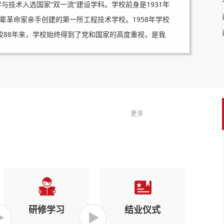
与技术入选国家“双一流”建设学科。学校前身是1931年
辈革命家亲手创建的第一所工程技术学校。1958年学校
建校88年来，学校始终得到了党和国家的高度重视，是我
国20所重点大学之一。20世纪60年代，学校就以“西军
心全意为人民服务”、“艰苦朴素”。...
更多
研修学习
结业仪式