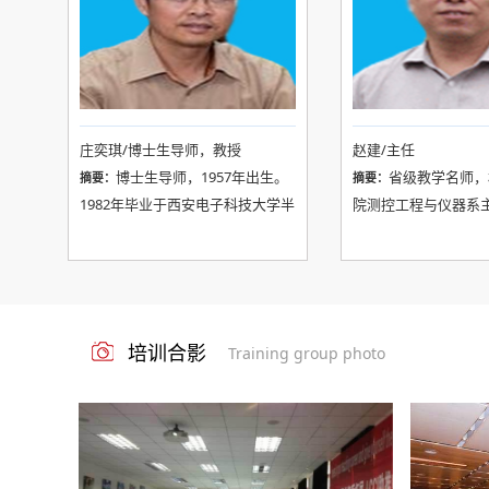
庄奕琪/博士生导师，教授
赵建/主任
博士生导师，1957年出生。
省级教学名师，
摘要：
摘要：
1982年毕业于西安电子科技大学半
院测控工程与仪器系
导体物理与器件专业，1986年、
验中心主任，国家级
1995年分别在本校获得工学硕士学
中心副主任。1956年出
位和理学博士学位。曾入选机电部
年1月毕业于西北电
优秀科技青年、陕西省三五人才工
算机工程专业。教育
程、西安电子科技大学有突出贡献
教学指导委员会委员
培训合影
Training group photo
的中青年专家及特聘教授、国务院
业教育协会专业教学
政府特殊津贴获得者等。
器科学与技术分委会
信息技术规划教材编
员、中国测量控制与
师资格认证教材编审