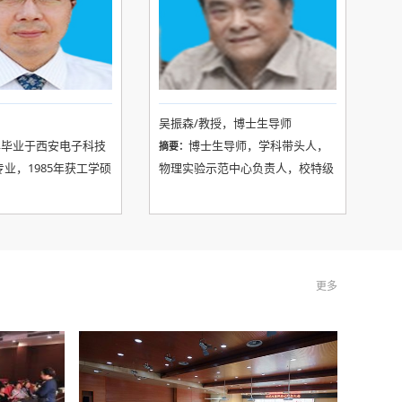
吴振森/教授，博士生导师
2年毕业于西安电子科技
博士生导师，学科带头人，
摘要：
业，1985年获工学硕
物理实验示范中心负责人，校特级
90年获工学博士学位。
教学名师。1946年11月出生于湖北
月任西安电子科技大学通
省沙市，1969年7月毕业于西安交
长(期间：2002年1月
通大学数理系，1981年在武汉大学
1月赴美国康奈尔大学访
空间物理系获硕士学位。中国电子
006年12月任西安电子
学会会士、电波传播分会副主任委
更多
究生院常务副院长，
员，教育部物理基础课程教学指导
012年任综合业务网理
分委员会委员，IEEE高级会员，陕
术国家重点实验室主
西省政府参事，曾获电子工业部优
年6月任西安电子科技大
秀教师、陕西省有突出贡献专家、
副校长，2019年5月
全国模范教师等荣誉称号。