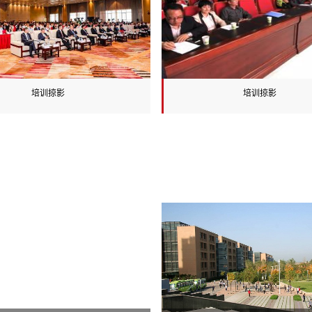
术体操协会常务副主席兼秘书长，
任合肥工业
中国学生定向运动协会副秘书长、
长。现为中
普及发展委员会西北区主任，中国
电子学会会士
大学生游泳协会副秘书长，陕西省
家新一代宽
体育科学学会常务理事。多次被评
专项总体组
培训掠影
培训掠影
为全国、省级先进个人，是2008年
IP技术标准
北京奥运会火炬传递手。
位委员会学
务网理论及
室学术委员会
为电子部有突
获863有重
2002年获
2004年入
才工程”国家
国家杰出青年
“长江学者”
“全国教育系
号。