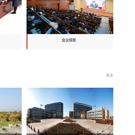
大学党委常委、副校
国通信学会会士，中国
，IEEE高级会员，国
带无线移动通信网重大
专家，工信部宽带无线
会议掠影
工作组组长，国务院学
科评议组成员。综合业
关键技术国家重点实验
副主任。1996年被评
出贡献专家，2001年
更多
要贡献的先进个人，
教育部“青年教师奖”，
选首批“新世纪百千万人
级人选，2007年获得
基金，2008年被授予
特聘教授，2009年获
统先进工作者”荣誉称