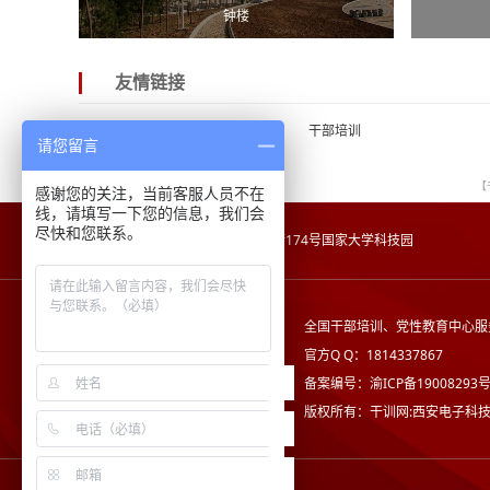
钟楼
友情链接
西安电子科技大学干部培训
干部培训
请您留言
【
感谢您的关注，当前客服人员不在
线，请填写一下您的信息，我们会
尽快和您联系。
地址：
重庆市沙坪坝区沙正街174号国家大学科技园
全国干部培训、党性教育中心服
官方Q Q：1814337867
备案编号：渝ICP备19008293号
版权所有：干训网:西安电子科