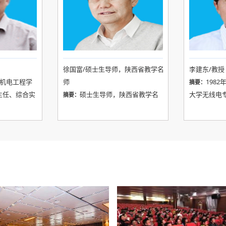
徐国富/硕士生导师，陕西省教学名
李建东/教授
机电工程学
师
198
摘要：
主任、综合实
硕士生导师，陕西省教学名
大学无线电专
摘要：
工程训练示范
师。1955年3月出生于陕西省清涧
士学位，19
生，1982
县，1979年毕业于西安体育学院，
1997年9
讯工程学院计
1982年调入西安电子科技大学体育
信工程学院院
部仪器类专业
部任教。篮球国家一级裁判，陕西
至2003年
、中国机械工
省篮球协会副主席，教育部全国高
问研究)。2
学科委员会仪
等学校体育教学指导委员会委员，
科技大学研
副主任、测控
陕西省教育厅高校体育教学指导委
2004年至2
审委员会委
员会副主任委员，陕西省大学生体
论及关键技
仪器仪表工程
协副主席，中国学生健美操艺术体
任，2012
及考试委员会
操协会副秘书长，陕西省健美操艺
学党委常委、