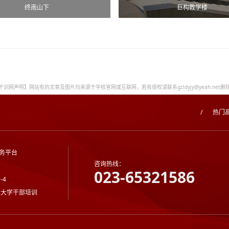
终南山下
巨构教学楼
干训网声明】网站有的文章及图片均来源于学校官网或互联网，若有侵权请联系gzldyjy@yeah.net删
/
热门
务平台
咨询热线：
023-65321586
-4
技大学干部培训