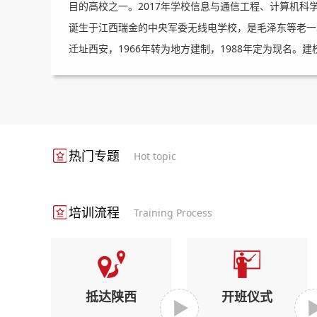
目的高校之一。2017年学校信息与通信工程、计算机科学
诞生于江西瑞金的中央军委无线电学校，是毛泽东等老一
迁址西安，1966年转为地方建制，1988年定为现名。
国“一五”重点建设的项目之一，也是1959年中央批准的全
电”之称蜚声海内外。毛泽东同志曾先后两次为学校题词：“全
热门专题
Hot topic
培训流程
Training Process
抵达陕西
开班仪式