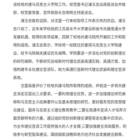
谈校地共建马克思主义学院工作。校党委书记浦玉忠出席座谈会并致
辞，校党委常委、宣传部部长吉明明主持座谈会。
浦玉忠致欢迎辞，对沈雷一行来校指导工作表示热烈欢迎。浦玉
忠介绍了，近年来学校抢抓江苏高水平大学建设和省市共建南通大学
发展机遇，取得的各项成果，回顾了校地共建马院所开展的工作和取
得的成效。浦玉忠表示，学校将一如既往的重视马克思主义学院建
设，给予马院相关建设优先保障。学院要进一步深化对党的创新理论
的研究阐释，不断研究总结新时代理论武装南通实践、南通方案，加
强构建专业化理论宣讲队，助力南通打造新时代理论武装和理论宣讲
高地。
沈雷高度评价了校地共建马院所取得的成绩，并就进一步将共建
走深走实提出三点要求。一要利用理论优势，进一步加强理论研究阐
释和马克思主义经典著作以及基本原理的研究，更好服务党的思想理
论建设，服务马克思主义理论教育教学;二要在南通市宣讲人才培养方
面贡献特有的力量，通过组织党的创新理论课程常态化集中式培训，
为全市理论宣讲工作提供强大的人才支撑;三要加强建言资政服务，积
极参与新型智库建设，围绕国家战略和地方经济社会发展建言献策，