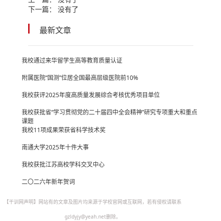
下一篇： 没有了
最新文章
我校通过来华留学生高等教育质量认证
附属医院“国测”位居全国最高层级医院前10%
我校获评2025年度高质量发展综合考核优秀项目单位
我校获批省“学习贯彻党的二十届四中全会精神”研究专项重大和重点
课题
我校11项成果荣获省科学技术奖
南通大学2025年十件大事
我校获批江苏高校学科交叉中心
二〇二六年新年贺词
【干训网声明】网站有的文章及图片均来源于学校官网或互联网，若有侵权请联系
gzldyjy@yeah.net删除。