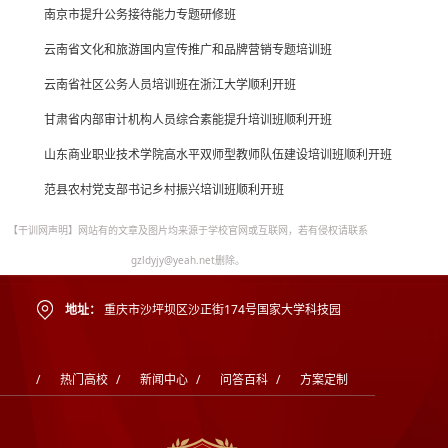
南京市提升公务接待能力专题研修班
云南省文化和旅游国内宣传推广和品牌营销专题培训班
云南省社区公务人员培训班在浙江大学顺利开班
甘肃省内部审计机构人员综合素能提升培训班顺利开班
山东商业职业技术学院高水平双师型教师队伍建设培训班顺利开班
范县农村党支部书记乡村振兴培训班顺利开班
【干训网声明】网站有的文章及图片均来源于学校官网或互联网，若有侵权请联系
gzldyjy@yeah.net删除。
地址：
重庆市沙坪坝区沙正街174号国家大学科技园
/
热门高校
/
新闻中心
/
问答百科
/
方案定制