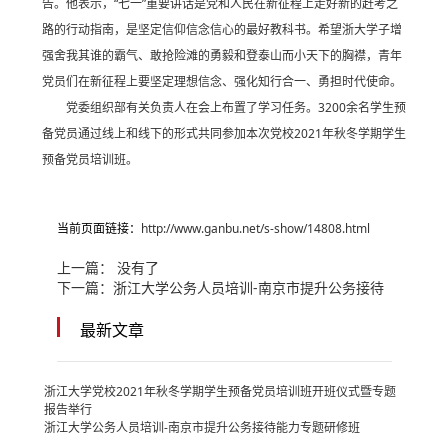
告。他表示，“七一”重要讲话是党和人民在新征程上走好新的赶考之
路的行动指南，是坚定信仰信念信心的最好教科书。希望浙大学子增
强舍我其谁的霸气、敢抢险滩的勇毅和登泰山而小天下的胸襟，青年
党员们在新征程上要坚定理想信念、强化知行合一、勇担时代使命。
党委组织部有关负责人在会上布置了学习任务。3200余名学生预
备党员通过线上和线下的形式共同参加本次党校2021年秋冬学期学生
预备党员培训班。
当前页面链接：
http://www.ganbu.net/s-show/14808.html
上一篇： 没有了
下一篇：
浙江大学公务人员培训-南京市提升公务接待
最新文章
浙江大学党校2021年秋冬学期学生预备党员培训班开班仪式暨专题
报告举行
浙江大学公务人员培训-南京市提升公务接待能力专题研修班