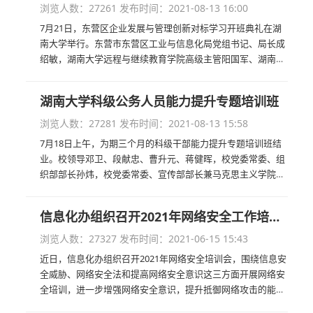
浏览人数：27261
发布时间：2021-08-13 16:00
7月21日，东营区企业发展与管理创新对标学习开班典礼在湖
南大学举行。东营市东营区工业与信息化局党组书记、局长成
绍敏，湖南大学远程与继续教育学院高级主管阳国军、湖南大
学培训中心主任沈路以及来自东营区的近40名中小企业家共同
参加了此次开班典礼。...
湖南大学科级公务人员能力提升专题培训班
浏览人数：27281
发布时间：2021-08-13 15:58
7月18日上午，为期三个月的科级干部能力提升专题培训班结
业。校领导邓卫、段献忠、曹升元、蒋健晖，校党委常委、组
织部部长孙炜，校党委常委、宣传部部长兼马克思主义学院院
长唐珍名等为培训班作专题辅导报告。...
信息化办组织召开2021年网络安全工作培训会
浏览人数：27327
发布时间：2021-06-15 15:43
近日，信息化办组织召开2021年网络安全培训会，围绕信息安
全威胁、网络安全法和提高网络安全意识这三方面开展网络安
全培训，进一步增强网络安全意识，提升抵御网络攻击的能
力。信息化办副主任陈果主持，各单位的网信专干、信息化办