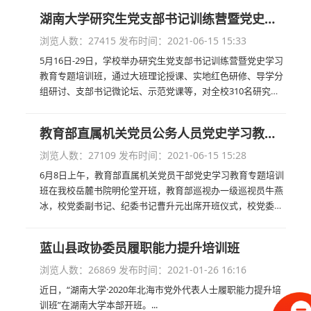
相关业务负责人参加会议...
湖南大学研究生党支部书记训练营暨党史学习教育专题培训班开班
浏览人数：27415
发布时间：2021-06-15 15:33
5月16日-29日，学校举办研究生党支部书记训练营暨党史学习
教育专题培训班，通过大班理论授课、实地红色研修、导学分
组研讨、支部书记微论坛、示范党课等，对全校310名研究生
党支部书记和研究生党建服务中心全体成员进行系统培训，提
高研究生党支部书...
教育部直属机关党员公务人员党史学习教育专题培训班在我校开班
浏览人数：27109
发布时间：2021-06-15 15:28
6月8日上午，教育部直属机关党员干部党史学习教育专题培训
班在我校岳麓书院明伦堂开班，教育部巡视办一级巡视员牛燕
冰，校党委副书记、纪委书记曹升元出席开班仪式，校党委常
委、宣传部部长兼马克思主义学院院长唐珍名主持开班并作专
题讲座。...
蓝山县政协委员履职能力提升培训班
浏览人数：26869
发布时间：2021-01-26 16:16
近日，“湖南大学·2020年北海市党外代表人士履职能力提升培
训班”在湖南大学本部开班。...