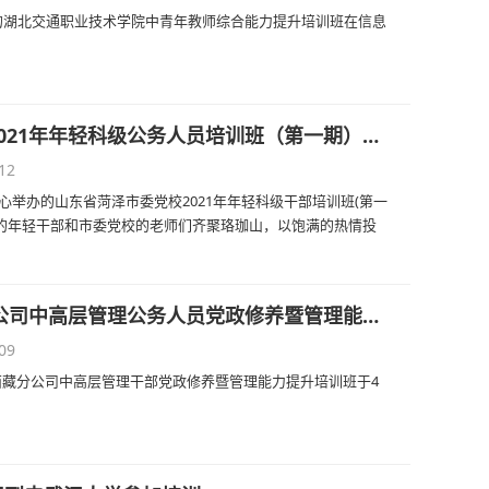
的湖北交通职业技术学院中青年教师综合能力提升培训班在信息
武汉大学承办山东省菏泽市委党校2021年年轻科级公务人员培训班（第一期）顺利结业
12
心举办的山东省菏泽市委党校2021年年轻科级干部培训班(第一
门的年轻干部和市委党校的老师们齐聚珞珈山，以饱满的热情投
2021年中国人寿财险四川小西藏分公司中高层管理公务人员党政修养暨管理能力提升培训班在武汉大学开班
09
藏分公司中高层管理干部党政修养暨管理能力提升培训班于4