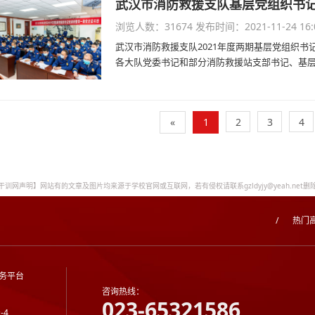
武汉市消防救援支队基层党组织书
浏览人数：31674
发布时间：2021-11-24 16:
武汉市消防救援支队2021年度两期基层党组织
各大队党委书记和部分消防救援站支部书记、基层消
«
1
2
3
4
干训网声明】网站有的文章及图片均来源于学校官网或互联网，若有侵权请联系gzldyjy@yeah.net删
/
热门
务平台
咨询热线：
023-65321586
-4