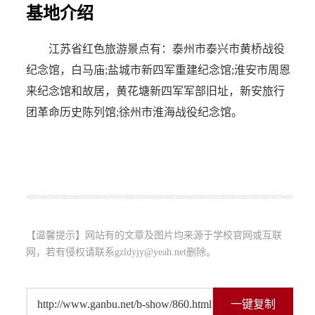
基地介绍
江苏省红色旅游景点有：泰州市泰兴市黄桥战役
纪念馆，白马庙;盐城市新四军重建纪念馆;淮安市周恩
来纪念馆和故居，黄花塘新四军军部旧址，新安旅行
团革命历史陈列馆;徐州市淮海战役纪念馆。
【温馨提示】网站有的文章及图片均来源于学校官网或互联
网，若有侵权请联系gzldyjy@yeah.net删除。
http://www.ganbu.net/b-show/860.html
一键复制