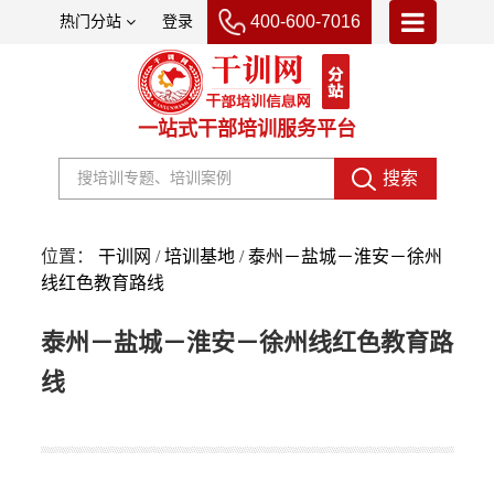
400-600-7016
热门分站
登录
首页
一站式干部培训服务平台
高校培训
培训基地
搜索
名师名家
位置：
干训网
/
培训基地
/
泰州－盐城－淮安－徐州
课程分类
线红色教育路线
交通工具
泰州－盐城－淮安－徐州线红色教育路
酒店住宿
线
关于我们