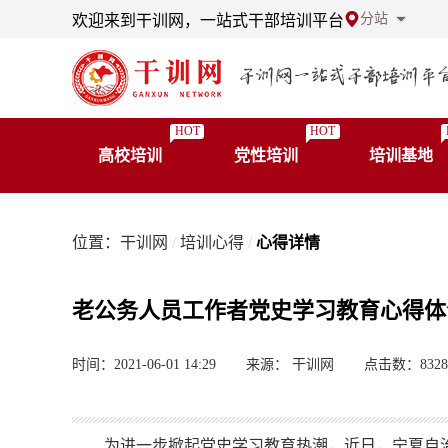
分站
欢迎来到干训网，一站式干部培训平台
HOT
HOT
高校培训
党性培训
培训基地
位置：
干训网
/
培训心得
/
心得详情
老公务人员工作者党史学习教育心得体
时间：2021-06-01 14:29
来源： 干训网
点击数：8328
为进一步掀起
党史
学习教育热潮，近日，宁夏自