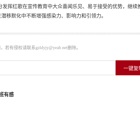
分发挥红歌在宣传教育中大众喜闻乐见、易于接受的优势，继续
，在潜移默化中不断增强感染力、影响力和引领力。
请联系gzldyjy@yeah.net删除。
一键复
班有感