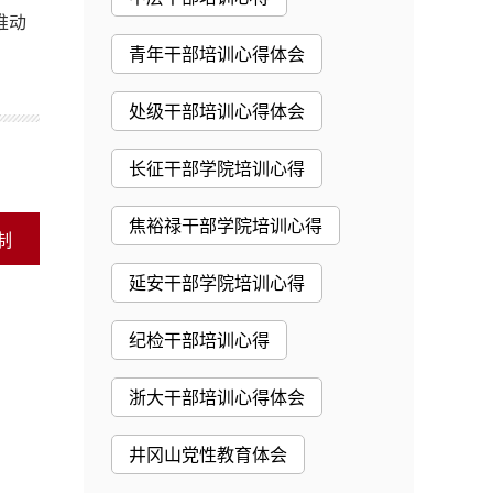
推动
青年干部培训心得体会
处级干部培训心得体会
长征干部学院培训心得
焦裕禄干部学院培训心得
制
延安干部学院培训心得
纪检干部培训心得
浙大干部培训心得体会
井冈山党性教育体会