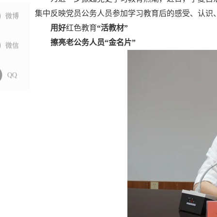
集中反映
党员
公务人员参加学习教育后的感受、认识
微博
用好
红色教育
“活教材”
擦亮老公务人员“金名片”
微信
QQ