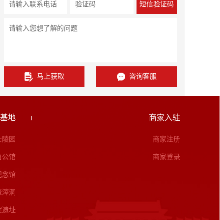
S
短信验证码
马上获取
咨询客服
基地
商家入驻
士陵园
商家注册
白公馆
商家登录
纪念馆
渣滓洞
案遗址