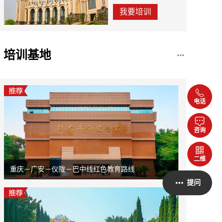
我要培训
培训基地
电话
咨询
二维
码
重庆－广安－仪陇－巴中线红色教育路线
提问