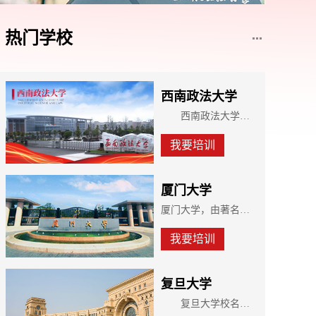
热门学校
西南政法大学
西南政法大学是新中国最早建立的高等政法学府，改革开放后国家首批重点大学，国家首批卓越法律人才教育培养基地，教育部与重庆市人民政府共建高校，来华留学生中国政府奖学金委托培养院校，中西部高校基础能力提升计划二期入选高校。学校前身为1950年创建的由刘伯承担任校长的西南人民革命大学。1953年，以西南人民革命大学政法系为基础成立西南政法学院，首任院长是抗日民族英雄、原东北抗日联军第二路军总指挥周保中将军。1978年，被国务院批准为全国重点大学;1993年，被国务院学位委员会批准为博士学位授权单位;1995年，经原国家教委批准更名为西南政法大学。2003年，被国务院学位委员会批准为全国首批法学一级学科博士学位授权单位;2004年，经国家人事部批准设置法学博士后科研流动站。2012年3月，经教育部批准为自主招生试点高校;同年8月，经中共中央政法委员会、教育部批准成为首批卓越法律人才教育培养基地;同年10月，成为教育部和重庆市人民政府共建高校。2016年，入选国家“中西部高校基础能力建设工程”院校;2017年，入选重庆市一流学科建设高校。
我要培训
厦门大学
厦门大学，由著名爱国华侨领袖陈嘉庚先生于1921年创办，是中国近代教育史上第一所华侨创办的大学，也是国家“211工程”和“985工程”重点建设的高水平大学。2017年，厦门大学入选国家公布的A类世界一流大学建设高校名单。中共厦门大学第十一次代表大会进一步深化了厦门大学创建世界一流大学的奋斗目标：在建校百年之际，全面建成世界知名高水平研究型大学;在新中国成立百年之际，跃居世界一流大学前列。目前，厦门大学正昂首阔步朝着既定的奋斗目标迈进
我要培训
复旦大学
复旦大学校名取自《尚书大传》之“日月光华，旦复旦兮”，始创于1905年，原名复旦公学，1917年定名为复旦大学，是中国人自主创办的第一所高等院校。1952年院系调整后，学校成为以文理基础教学和研究为主的综合性大学。上海医科大学前身是1927年创办的国立第四中山大学医学院，是中国人自主创办的第一所国立高等医科院校。2000年，复旦大学与上海医科大学合并，组建新的复旦大学