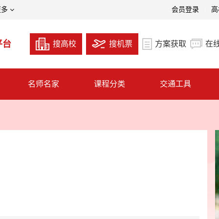
更多
会员登录
高
平台
搜高校
搜机票
方案获取
在
名师名家
课程分类
交通工具